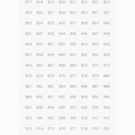
817
818
819
820
821
822
823
824
825
826
827
828
829
830
831
832
833
834
835
836
837
838
839
840
841
842
843
844
845
846
847
848
849
850
851
852
853
854
855
856
857
858
859
860
861
862
863
864
865
866
867
868
869
870
871
872
873
874
875
876
877
878
879
880
881
882
883
884
885
886
887
888
889
890
891
892
893
894
895
896
897
898
899
900
901
902
903
904
905
906
907
908
909
910
911
912
913
914
915
916
917
918
919
920