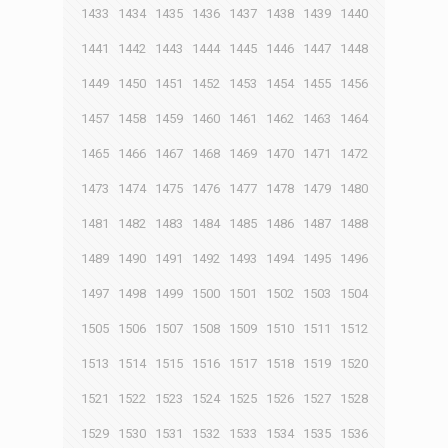
1433
1434
1435
1436
1437
1438
1439
1440
1441
1442
1443
1444
1445
1446
1447
1448
1449
1450
1451
1452
1453
1454
1455
1456
1457
1458
1459
1460
1461
1462
1463
1464
1465
1466
1467
1468
1469
1470
1471
1472
1473
1474
1475
1476
1477
1478
1479
1480
1481
1482
1483
1484
1485
1486
1487
1488
1489
1490
1491
1492
1493
1494
1495
1496
1497
1498
1499
1500
1501
1502
1503
1504
1505
1506
1507
1508
1509
1510
1511
1512
1513
1514
1515
1516
1517
1518
1519
1520
1521
1522
1523
1524
1525
1526
1527
1528
1529
1530
1531
1532
1533
1534
1535
1536