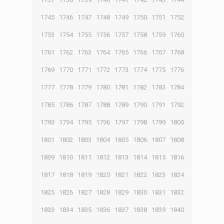
1745
1746
1747
1748
1749
1750
1751
1752
1753
1754
1755
1756
1757
1758
1759
1760
1761
1762
1763
1764
1765
1766
1767
1768
1769
1770
1771
1772
1773
1774
1775
1776
1777
1778
1779
1780
1781
1782
1783
1784
1785
1786
1787
1788
1789
1790
1791
1792
1793
1794
1795
1796
1797
1798
1799
1800
1801
1802
1803
1804
1805
1806
1807
1808
1809
1810
1811
1812
1813
1814
1815
1816
1817
1818
1819
1820
1821
1822
1823
1824
1825
1826
1827
1828
1829
1830
1831
1832
1833
1834
1835
1836
1837
1838
1839
1840