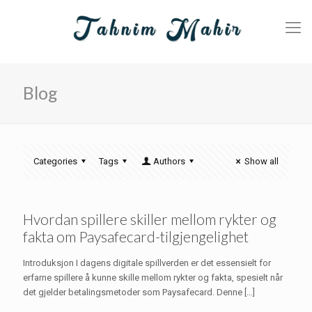
Blog
Categories
Tags
Authors
Show all
Hvordan spillere skiller mellom rykter og
fakta om Paysafecard-tilgjengelighet
Introduksjon I dagens digitale spillverden er det essensielt for
erfarne spillere å kunne skille mellom rykter og fakta, spesielt når
det gjelder betalingsmetoder som Paysafecard. Denne
[…]