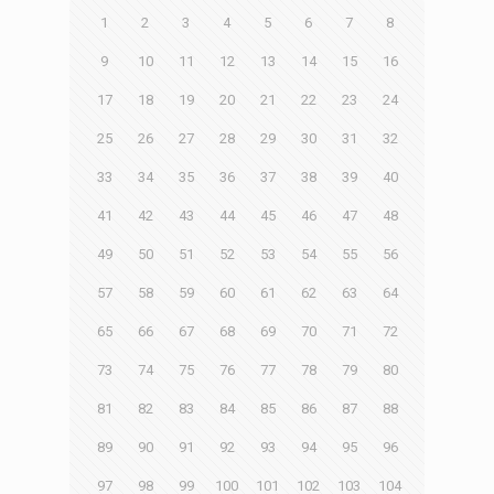
1
2
3
4
5
6
7
8
9
10
11
12
13
14
15
16
17
18
19
20
21
22
23
24
25
26
27
28
29
30
31
32
33
34
35
36
37
38
39
40
41
42
43
44
45
46
47
48
49
50
51
52
53
54
55
56
57
58
59
60
61
62
63
64
65
66
67
68
69
70
71
72
73
74
75
76
77
78
79
80
81
82
83
84
85
86
87
88
89
90
91
92
93
94
95
96
97
98
99
100
101
102
103
104