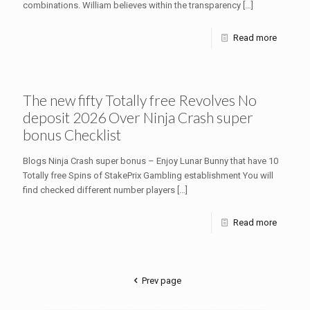
combinations. William believes within the transparency
[…]
Read more
The new fifty Totally free Revolves No
deposit 2026 Over Ninja Crash super
bonus Checklist
Blogs Ninja Crash super bonus – Enjoy Lunar Bunny that have 10
Totally free Spins of StakePrix Gambling establishment You will
find checked different number players
[…]
Read more
Prev page