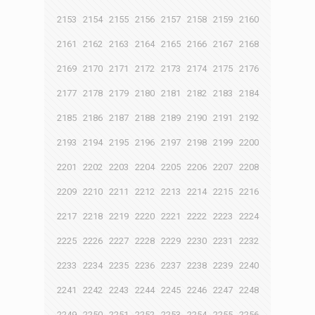
2153
2154
2155
2156
2157
2158
2159
2160
2161
2162
2163
2164
2165
2166
2167
2168
2169
2170
2171
2172
2173
2174
2175
2176
2177
2178
2179
2180
2181
2182
2183
2184
2185
2186
2187
2188
2189
2190
2191
2192
2193
2194
2195
2196
2197
2198
2199
2200
2201
2202
2203
2204
2205
2206
2207
2208
2209
2210
2211
2212
2213
2214
2215
2216
2217
2218
2219
2220
2221
2222
2223
2224
2225
2226
2227
2228
2229
2230
2231
2232
2233
2234
2235
2236
2237
2238
2239
2240
2241
2242
2243
2244
2245
2246
2247
2248
2249
2250
2251
2252
2253
2254
2255
2256