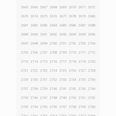
2665
2666
2667
2668
2669
2670
2671
2672
2673
2674
2675
2676
2677
2678
2679
2680
2681
2682
2683
2684
2685
2686
2687
2688
2689
2690
2691
2692
2693
2694
2695
2696
2697
2698
2699
2700
2701
2702
2703
2704
2705
2706
2707
2708
2709
2710
2711
2712
2713
2714
2715
2716
2717
2718
2719
2720
2721
2722
2723
2724
2725
2726
2727
2728
2729
2730
2731
2732
2733
2734
2735
2736
2737
2738
2739
2740
2741
2742
2743
2744
2745
2746
2747
2748
2749
2750
2751
2752
2753
2754
2755
2756
2757
2758
2759
2760
2761
2762
2763
2764
2765
2766
2767
2768