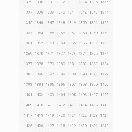
1329
1330
1331
1332
1333
1334
1335
1336
1337
1338
1339
1340
1341
1342
1343
1344
1345
1346
1347
1348
1349
1350
1351
1352
1353
1354
1355
1356
1357
1358
1359
1360
1361
1362
1363
1364
1365
1366
1367
1368
1369
1370
1371
1372
1373
1374
1375
1376
1377
1378
1379
1380
1381
1382
1383
1384
1385
1386
1387
1388
1389
1390
1391
1392
1393
1394
1395
1396
1397
1398
1399
1400
1401
1402
1403
1404
1405
1406
1407
1408
1409
1410
1411
1412
1413
1414
1415
1416
1417
1418
1419
1420
1421
1422
1423
1424
1425
1426
1427
1428
1429
1430
1431
1432