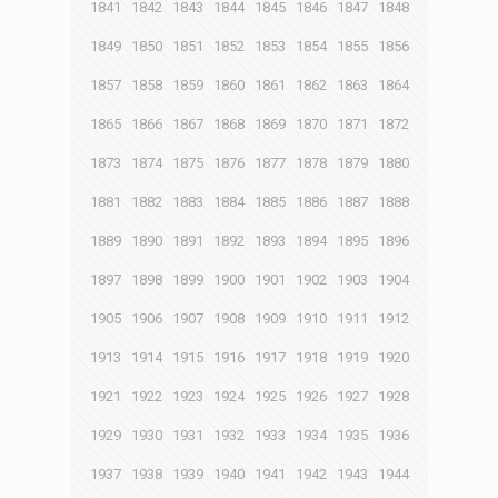
1841
1842
1843
1844
1845
1846
1847
1848
1849
1850
1851
1852
1853
1854
1855
1856
1857
1858
1859
1860
1861
1862
1863
1864
1865
1866
1867
1868
1869
1870
1871
1872
1873
1874
1875
1876
1877
1878
1879
1880
1881
1882
1883
1884
1885
1886
1887
1888
1889
1890
1891
1892
1893
1894
1895
1896
1897
1898
1899
1900
1901
1902
1903
1904
1905
1906
1907
1908
1909
1910
1911
1912
1913
1914
1915
1916
1917
1918
1919
1920
1921
1922
1923
1924
1925
1926
1927
1928
1929
1930
1931
1932
1933
1934
1935
1936
1937
1938
1939
1940
1941
1942
1943
1944