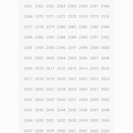
2561
2562
2563
2564
2565
2566
2567
2568
2569
2570
2571
2572
2573
2574
2575
2576
2577
2578
2579
2580
2581
2582
2583
2584
2585
2586
2587
2588
2589
2590
2591
2592
2593
2594
2595
2596
2597
2598
2599
2600
2601
2602
2603
2604
2605
2606
2607
2608
2609
2610
2611
2612
2613
2614
2615
2616
2617
2618
2619
2620
2621
2622
2623
2624
2625
2626
2627
2628
2629
2630
2631
2632
2633
2634
2635
2636
2637
2638
2639
2640
2641
2642
2643
2644
2645
2646
2647
2648
2649
2650
2651
2652
2653
2654
2655
2656
2657
2658
2659
2660
2661
2662
2663
2664