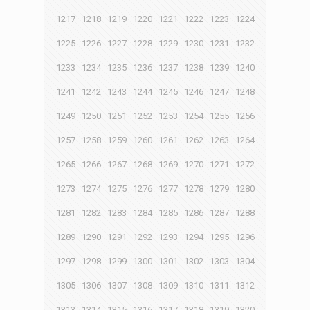
1217
1218
1219
1220
1221
1222
1223
1224
1225
1226
1227
1228
1229
1230
1231
1232
1233
1234
1235
1236
1237
1238
1239
1240
1241
1242
1243
1244
1245
1246
1247
1248
1249
1250
1251
1252
1253
1254
1255
1256
1257
1258
1259
1260
1261
1262
1263
1264
1265
1266
1267
1268
1269
1270
1271
1272
1273
1274
1275
1276
1277
1278
1279
1280
1281
1282
1283
1284
1285
1286
1287
1288
1289
1290
1291
1292
1293
1294
1295
1296
1297
1298
1299
1300
1301
1302
1303
1304
1305
1306
1307
1308
1309
1310
1311
1312
1313
1314
1315
1316
1317
1318
1319
1320