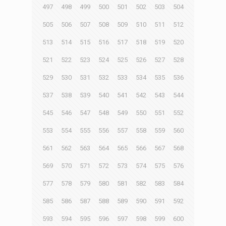
497
498
499
500
501
502
503
504
505
506
507
508
509
510
511
512
513
514
515
516
517
518
519
520
521
522
523
524
525
526
527
528
529
530
531
532
533
534
535
536
537
538
539
540
541
542
543
544
545
546
547
548
549
550
551
552
553
554
555
556
557
558
559
560
561
562
563
564
565
566
567
568
569
570
571
572
573
574
575
576
577
578
579
580
581
582
583
584
585
586
587
588
589
590
591
592
593
594
595
596
597
598
599
600