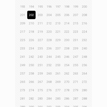
193
194
195
196
197
198
199
200
201
202
203
204
205
206
207
208
209
210
211
212
213
214
215
216
217
218
219
220
221
222
223
224
225
226
227
228
229
230
231
232
233
234
235
236
237
238
239
240
241
242
243
244
245
246
247
248
249
250
251
252
253
254
255
256
257
258
259
260
261
262
263
264
265
266
267
268
269
270
271
272
273
274
275
276
277
278
279
280
281
282
283
284
285
286
287
288
289
290
291
292
293
294
295
296