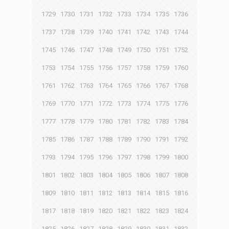
1729
1730
1731
1732
1733
1734
1735
1736
1737
1738
1739
1740
1741
1742
1743
1744
1745
1746
1747
1748
1749
1750
1751
1752
1753
1754
1755
1756
1757
1758
1759
1760
1761
1762
1763
1764
1765
1766
1767
1768
1769
1770
1771
1772
1773
1774
1775
1776
1777
1778
1779
1780
1781
1782
1783
1784
1785
1786
1787
1788
1789
1790
1791
1792
1793
1794
1795
1796
1797
1798
1799
1800
1801
1802
1803
1804
1805
1806
1807
1808
1809
1810
1811
1812
1813
1814
1815
1816
1817
1818
1819
1820
1821
1822
1823
1824
1825
1826
1827
1828
1829
1830
1831
1832