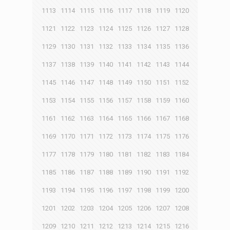
1113
1114
1115
1116
1117
1118
1119
1120
1121
1122
1123
1124
1125
1126
1127
1128
1129
1130
1131
1132
1133
1134
1135
1136
1137
1138
1139
1140
1141
1142
1143
1144
1145
1146
1147
1148
1149
1150
1151
1152
1153
1154
1155
1156
1157
1158
1159
1160
1161
1162
1163
1164
1165
1166
1167
1168
1169
1170
1171
1172
1173
1174
1175
1176
1177
1178
1179
1180
1181
1182
1183
1184
1185
1186
1187
1188
1189
1190
1191
1192
1193
1194
1195
1196
1197
1198
1199
1200
1201
1202
1203
1204
1205
1206
1207
1208
1209
1210
1211
1212
1213
1214
1215
1216