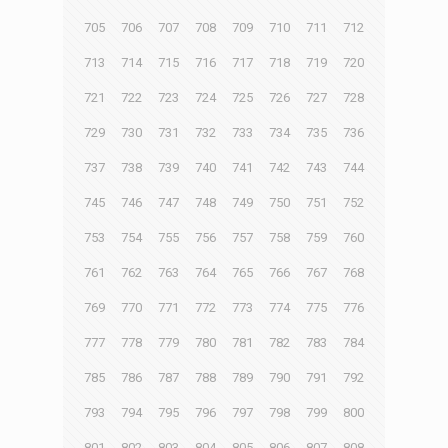
705
706
707
708
709
710
711
712
713
714
715
716
717
718
719
720
721
722
723
724
725
726
727
728
729
730
731
732
733
734
735
736
737
738
739
740
741
742
743
744
745
746
747
748
749
750
751
752
753
754
755
756
757
758
759
760
761
762
763
764
765
766
767
768
769
770
771
772
773
774
775
776
777
778
779
780
781
782
783
784
785
786
787
788
789
790
791
792
793
794
795
796
797
798
799
800
801
802
803
804
805
806
807
808