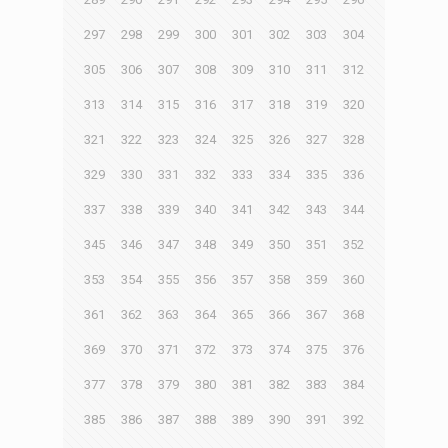
297
298
299
300
301
302
303
304
305
306
307
308
309
310
311
312
313
314
315
316
317
318
319
320
321
322
323
324
325
326
327
328
329
330
331
332
333
334
335
336
337
338
339
340
341
342
343
344
345
346
347
348
349
350
351
352
353
354
355
356
357
358
359
360
361
362
363
364
365
366
367
368
369
370
371
372
373
374
375
376
377
378
379
380
381
382
383
384
385
386
387
388
389
390
391
392