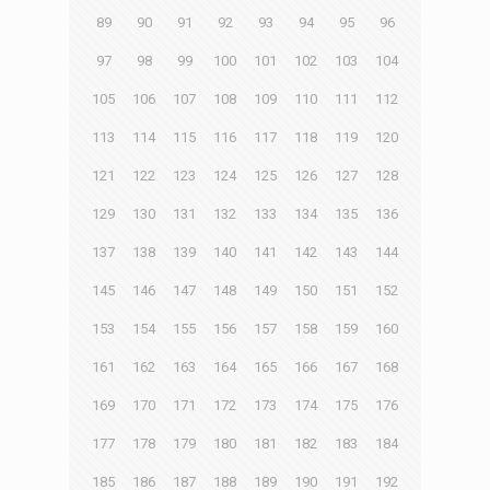
89
90
91
92
93
94
95
96
97
98
99
100
101
102
103
104
105
106
107
108
109
110
111
112
113
114
115
116
117
118
119
120
121
122
123
124
125
126
127
128
129
130
131
132
133
134
135
136
137
138
139
140
141
142
143
144
145
146
147
148
149
150
151
152
153
154
155
156
157
158
159
160
161
162
163
164
165
166
167
168
169
170
171
172
173
174
175
176
177
178
179
180
181
182
183
184
185
186
187
188
189
190
191
192