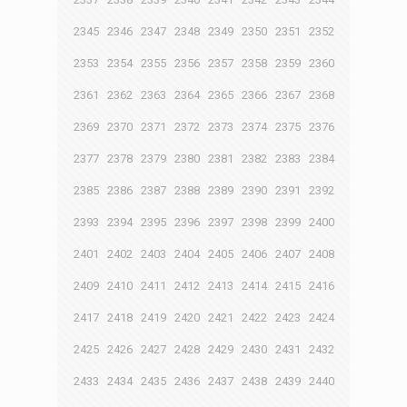
2345
2346
2347
2348
2349
2350
2351
2352
2353
2354
2355
2356
2357
2358
2359
2360
2361
2362
2363
2364
2365
2366
2367
2368
2369
2370
2371
2372
2373
2374
2375
2376
2377
2378
2379
2380
2381
2382
2383
2384
2385
2386
2387
2388
2389
2390
2391
2392
2393
2394
2395
2396
2397
2398
2399
2400
2401
2402
2403
2404
2405
2406
2407
2408
2409
2410
2411
2412
2413
2414
2415
2416
2417
2418
2419
2420
2421
2422
2423
2424
2425
2426
2427
2428
2429
2430
2431
2432
2433
2434
2435
2436
2437
2438
2439
2440