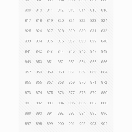
809
810
811
812
813
814
815
816
817
818
819
820
821
822
823
824
825
826
827
828
829
830
831
832
833
834
835
836
837
838
839
840
841
842
843
844
845
846
847
848
849
850
851
852
853
854
855
856
857
858
859
860
861
862
863
864
865
866
867
868
869
870
871
872
873
874
875
876
877
878
879
880
881
882
883
884
885
886
887
888
889
890
891
892
893
894
895
896
897
898
899
900
901
902
903
904