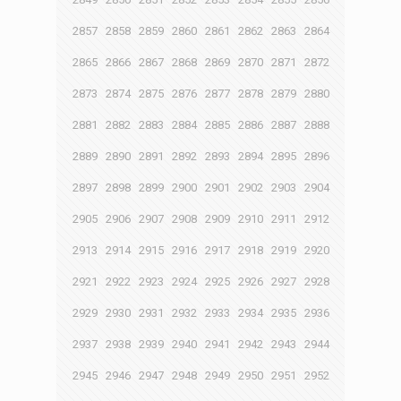
2857
2858
2859
2860
2861
2862
2863
2864
2865
2866
2867
2868
2869
2870
2871
2872
2873
2874
2875
2876
2877
2878
2879
2880
2881
2882
2883
2884
2885
2886
2887
2888
2889
2890
2891
2892
2893
2894
2895
2896
2897
2898
2899
2900
2901
2902
2903
2904
2905
2906
2907
2908
2909
2910
2911
2912
2913
2914
2915
2916
2917
2918
2919
2920
2921
2922
2923
2924
2925
2926
2927
2928
2929
2930
2931
2932
2933
2934
2935
2936
2937
2938
2939
2940
2941
2942
2943
2944
2945
2946
2947
2948
2949
2950
2951
2952