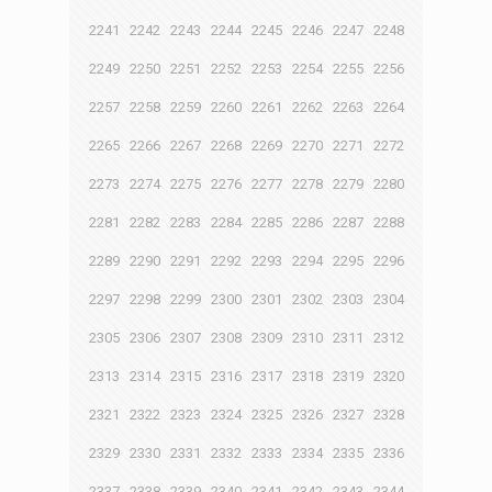
2241
2242
2243
2244
2245
2246
2247
2248
2249
2250
2251
2252
2253
2254
2255
2256
2257
2258
2259
2260
2261
2262
2263
2264
2265
2266
2267
2268
2269
2270
2271
2272
2273
2274
2275
2276
2277
2278
2279
2280
2281
2282
2283
2284
2285
2286
2287
2288
2289
2290
2291
2292
2293
2294
2295
2296
2297
2298
2299
2300
2301
2302
2303
2304
2305
2306
2307
2308
2309
2310
2311
2312
2313
2314
2315
2316
2317
2318
2319
2320
2321
2322
2323
2324
2325
2326
2327
2328
2329
2330
2331
2332
2333
2334
2335
2336
2337
2338
2339
2340
2341
2342
2343
2344