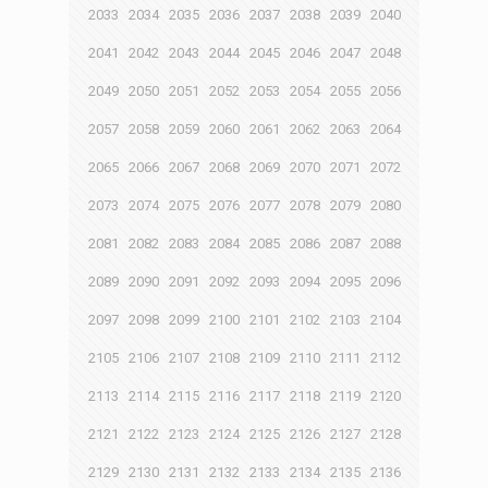
2033
2034
2035
2036
2037
2038
2039
2040
2041
2042
2043
2044
2045
2046
2047
2048
2049
2050
2051
2052
2053
2054
2055
2056
2057
2058
2059
2060
2061
2062
2063
2064
2065
2066
2067
2068
2069
2070
2071
2072
2073
2074
2075
2076
2077
2078
2079
2080
2081
2082
2083
2084
2085
2086
2087
2088
2089
2090
2091
2092
2093
2094
2095
2096
2097
2098
2099
2100
2101
2102
2103
2104
2105
2106
2107
2108
2109
2110
2111
2112
2113
2114
2115
2116
2117
2118
2119
2120
2121
2122
2123
2124
2125
2126
2127
2128
2129
2130
2131
2132
2133
2134
2135
2136